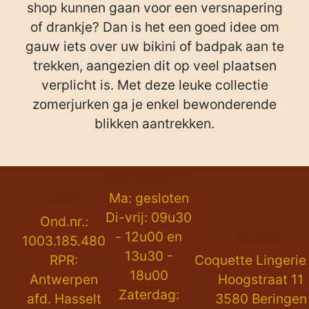
shop kunnen gaan voor een versnapering
of drankje? Dan is het een goed idee om
gauw iets over uw bikini of badpak aan te
trekken, aangezien dit op veel plaatsen
verplicht is. Met deze leuke collectie
zomerjurken ga je enkel bewonderende
blikken aantrekken.
Openingsuren:
Ma: gesloten
Legal:
Di-vrij: 09u30
Ond.nr.:
- 12u00 en
Contact:
1003.185.480
13u30 -
RPR:
Coquette Lingerie
18u00
Antwerpen
Hoogstraat 11
Zaterdag:
afd. Hasselt
3580 Beringen