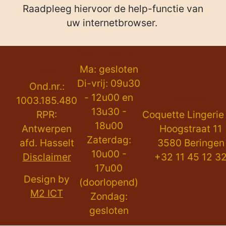
Raadpleeg hiervoor de help-functie van
uw internetbrowser.
Openingsuren:
Ma: gesloten
Legal:
Di-vrij: 09u30
Ond.nr.:
- 12u00 en
Contact:
1003.185.480
13u30 -
RPR:
Coquette Lingerie
18u00
Antwerpen
Hoogstraat 11
Zaterdag:
afd. Hasselt
3580 Beringen
10u00 -
Disclaimer
+32 11 45 12 3
17u00
Design by
(doorlopend)
M2 ICT
Zondag:
gesloten